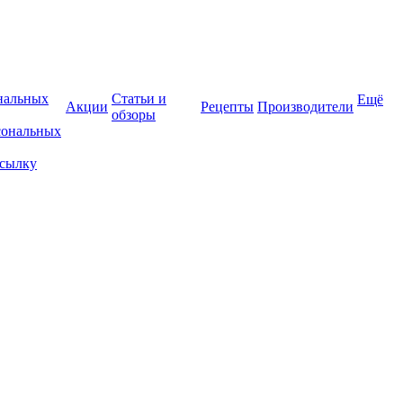
нальных
Статьи и
Ещё
Акции
Рецепты
Производители
обзоры
сональных
ссылку