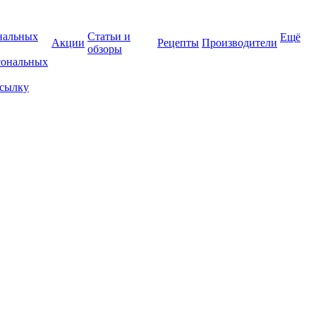
нальных
Статьи и
Ещё
Акции
Рецепты
Производители
обзоры
сональных
ссылку