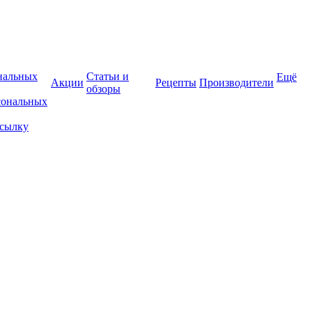
нальных
Статьи и
Ещё
Акции
Рецепты
Производители
обзоры
сональных
ссылку