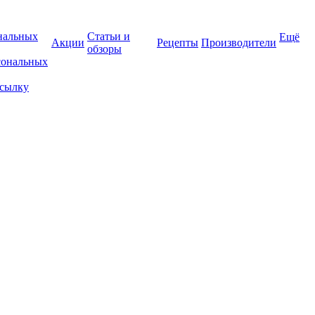
нальных
Статьи и
Ещё
Акции
Рецепты
Производители
обзоры
сональных
ссылку