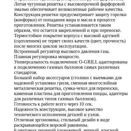
Литая чугунная решетка с высокопрочной фарфоровой
эмалью обеспечивает великолепные рабочие качества.
Конструкция решетки предусматривает защиту горелки
(конфорки) от попадания жира и масла в процессе
приготовления. Решетка устанавливается таким
образом, что остается закрепленной и при переноске.
Термостойкое покрытие корпуса с высокой адгезией
(сцеплением) не теряет своих качеств (цвет, прочность)
после многих циклов эксплуатации.
Встроенный регулятор высокого давления газа.
Плавная регулировка мощности.
Универсальность подключения: O-GRILL адаптированы
к подключению газовых баллонов самых различных
стандартов.
Большой набор аксессуаров (столики с выемками для
надежной установки гриля, сменная многослойная
металлическая решетка, сумка-чехол для переноски,
каменная пластина для приготовления пиццы, адаптеры
для различных типов газовых баллонов).
Готовность к работе всего через 10 сек.
Надежность конструкции, высокое качество
технического исполнения деталей и узлов.
Отличная эргономика, стильный дизайн в виде
раскрывающейся морской раковины.
6 цветовых решений (оранжевый, черный, красный,