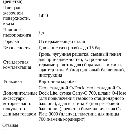
(решетка)
Площадь
жарочной
1450
поверхности,
кв.см
Наличие
Да
пьезоподжига
Горелка
Из нержавеющей стали
Безопасность
Давление газа (max) – до 15 бар
Гриль, чугунная решетка, съемный пенал
для принадлежностей, встроенный
Стандартная
термометр, лоток для сбора масла и жира,
комплектация
адаптер типа А (под цанговый баллончик),
инструкция
Упаковка
Картонная коробка
Стол складной O-Dock, стол складной O-
Дополнительные
Dock Lite, сумка Carry-O 700, шланг O-Hose
аксессуары,
(для подключения газового стационарного
которые часто
баллона), адаптер типа Е (под резьбовой
покупают с
баллончик), решетка биметаллическая O-
данным товаром
Plate 3000 (планча), пластина для пиццы
700 (камень кордиерит)
Отзывы