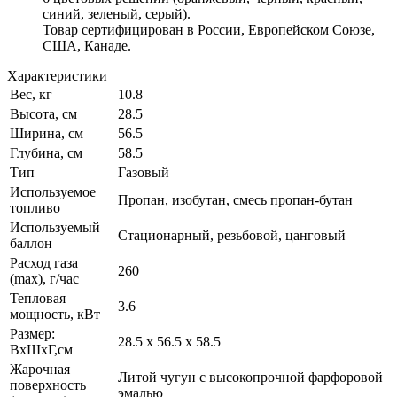
синий, зеленый, серый).
Товар сертифицирован в России, Европейском Союзе,
США, Канаде.
Характеристики
Вес, кг
10.8
Высота, см
28.5
Ширина, см
56.5
Глубина, см
58.5
Тип
Газовый
Используемое
Пропан, изобутан, смесь пропан-бутан
топливо
Используемый
Стационарный, резьбовой, цанговый
баллон
Расход газа
260
(max), г/час
Тепловая
3.6
мощность, кВт
Размер:
28.5 х 56.5 х 58.5
ВхШхГ,см
Жарочная
Литой чугун с высокопрочной фарфоровой
поверхность
эмалью