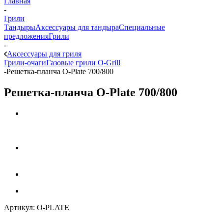
Главная
-
Грили
Тандыры
Аксессуары для тандыра
Специальные
предложения
Грили
-
Аксессуары для гриля
Грили-очаги
Газовые грили O-Grill
-
Решетка-планча O-Plate 700/800
Решетка-планча O-Plate 700/800
Артикул:
O-PLATE