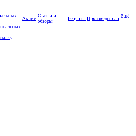
нальных
Статьи и
Ещё
Акции
Рецепты
Производители
обзоры
сональных
ссылку