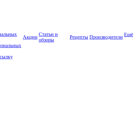
нальных
Статьи и
Ещё
Акции
Рецепты
Производители
обзоры
сональных
ссылку