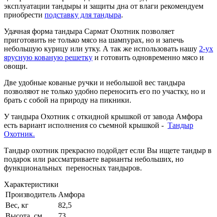
эксплуатации тандыры и защиты дна от влаги рекомендуем
приобрести
подставку для тандыра
.
Удачная форма тандыра Сармат Охотник позволяет
приготовить не только мясо на шампурах, но и запечь
небольшую курицу или утку. А так же использовать нашу
2-ух
ярусную кованую решетку
и готовить одновременно мясо и
овощи.
Две удобные кованые ручки и небольшой вес тандыра
позволяют не только удобно переносить его по участку, но и
брать с собой на природу на пикники.
У тандыра Охотник с откидной крышкой от завода Амфора
есть вариант исполнения со съемной крышкой -
Тандыр
Охотник.
Тандыр охотник прекрасно подойдет если Вы ищете тандыр в
подарок или рассматриваете варианты небольших, но
функциональных переносных тандыров.
Характеристики
Производитель
Амфора
Вес, кг
82,5
Высота, см
73