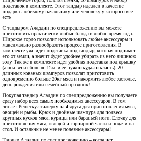
Широченное горло, толстая стенка, 20 шампуров и набор
подставок в комплекте. Этот тандыр идеален в качестве
подарка любимому начальнику или человеку у которого все
есть
С тандыром Аладдин по спецпредложению вы можете
приготовить практически любые блюда в любое время года.
Широкое горло позволит использовать любые аксессуары и
максимально разнообразить процесс приготовления. В
комплекте уже идет подставка под тандыр, которая поднимет
его от земли, а значит будет удобнее убирать из него лишнюю
золу. Так же в комплекте идет удобная подставка под крышку
(а она весит больше 15кг и ее нужно куда-то класть). 20
длинных кованых шампуров позволят приготовить
одновременно больше 20кг мяса и накормить любое застолье,
день рождения или семейный праздник!
Покупая тандыр Аладдин по спецпредложению вы получаете
сразу набор всех самых необходимых аксессуаров. В том
числе : Решетку-этажерку на 4 яруса для приготовления мяса,
овощей и рыбы. Крюк и двойные шампура для подвеса
крупных кусков мяса, курицы или бараньей ноги. Елочку для
приготовления мяса, овощей и гарнирной части и подачи на
стол. И остальные не менее полезные аксессуары!
Тандыр Аладдин по спецпредложению – когда нет