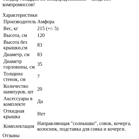
компромиссов!
Характеристики
Производитель
Амфора
Вес, кг
215 (+/- 5)
Высота, см
120
Высота без
83
крышки,см
Диаметр, см
83
Диаметр
35
горловины, см
Толщина
7
стенок, см
Количество
20
шампуров, шт
Аксессуары в
Да
комплекте
Откидная
Нет
крышка
Направляющая "солнышко", совок, кочерга,
Комплектация
колосник, подставка для совка и кочерги.
Отзывы