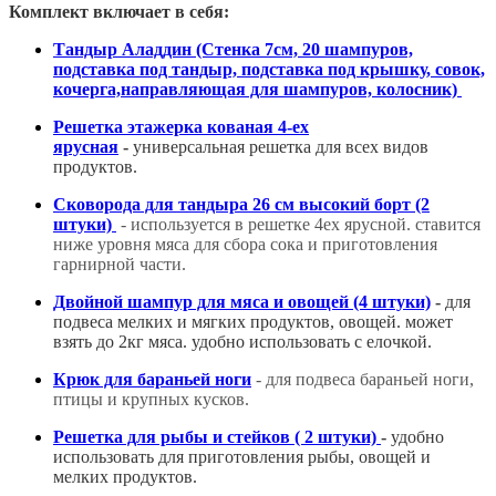
Комплект включает в себя:
Тандыр Аладдин (Стенка 7см, 20 шампуров,
подставка под тандыр, подставка под крышку, совок,
кочерга,направляющая для шампуров, колосник)
Решетка этажерка кованая 4-ех
ярусная
-
универсальная решетка для всех видов
продуктов.
Сковорода для тандыра 26 см высокий борт (2
штуки)
- используется в решетке 4ех ярусной. ставится
ниже уровня мяса для сбора сока и приготовления
гарнирной части.
Двойной шампур для мяса и овощей (4 штуки)
-
для
подвеса мелких и мягких продуктов, овощей. может
взять до 2кг мяса. удобно использовать с елочкой.
Крюк для бараньей ноги
- для подвеса бараньей ноги,
птицы и крупных кусков.
Решетка для рыбы и стейков ( 2 штуки)
-
удобно
использовать для приготовления рыбы, овощей и
мелких продуктов.