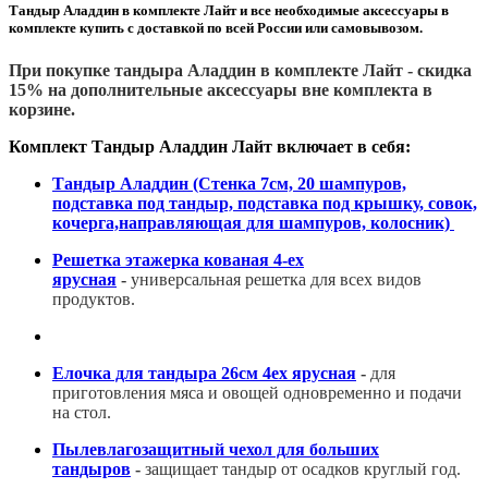
Тандыр Аладдин в комплекте Лайт и все необходимые аксессуары в
комплекте купить с доставкой по всей России или самовывозом.
При покупке тандыра Аладдин в комплекте Лайт - скидка
15% на дополнительные аксессуары вне комплекта в
корзине.
Комплект Тандыр Аладдин
Лайт включает в себя:
Тандыр Аладдин (Стенка 7см, 20 шампуров,
подставка под тандыр, подставка под крышку, совок,
кочерга,направляющая для шампуров, колосник)
Решетка этажерка кованая 4-ех
ярусная
-
универсальная решетка для всех видов
продуктов.
Елочка для тандыра 26см 4ех ярусная
-
для
приготовления мяса и овощей одновременно и подачи
на стол.
Пылевлагозащитный чехол для больших
тандыров
-
защищает тандыр от осадков круглый год.