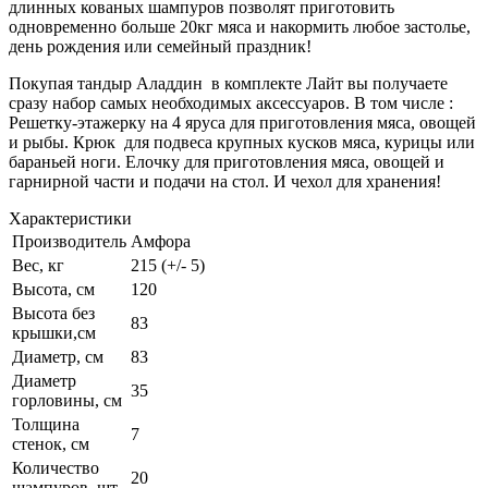
длинных кованых шампуров позволят приготовить
одновременно больше 20кг мяса и накормить любое застолье,
день рождения или семейный праздник!
Покупая тандыр Аладдин в комплекте Лайт вы получаете
сразу набор самых необходимых аксессуаров. В том числе :
Решетку-этажерку на 4 яруса для приготовления мяса, овощей
и рыбы. Крюк для подвеса крупных кусков мяса, курицы или
бараньей ноги. Елочку для приготовления мяса, овощей и
гарнирной части и подачи на стол. И чехол для хранения!
Характеристики
Производитель
Амфора
Вес, кг
215 (+/- 5)
Высота, см
120
Высота без
83
крышки,см
Диаметр, см
83
Диаметр
35
горловины, см
Толщина
7
стенок, см
Количество
20
шампуров, шт