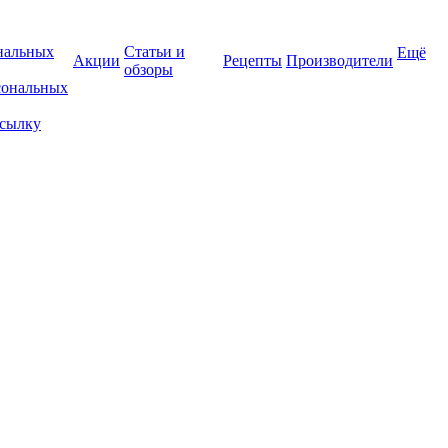
нальных
Статьи и
Ещё
Акции
Рецепты
Производители
обзоры
сональных
ссылку