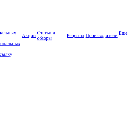
нальных
Статьи и
Ещё
Акции
Рецепты
Производители
обзоры
сональных
ссылку